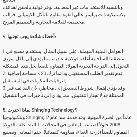
وبالنسبة للاستخدامات غير المعدنية، نوفر قولبة بالحقن لقذائف
بلاستيكية ذات بوليمر عالي القوة مقاوم للتآكل الكيميائي. قوالب
مخصصة للعلامة التجارية والتصميم المريح.
4. أخطاء شائعة يجب تجنبها:
1. العوامل البيئية المهملة، على سبيل المثال: يستخدم مصنع في
منطقتنا الساحلية أغلفة فولاذية عادية، مما يؤدي إلى تآكل سريع.
التحول إلى الدرجة البحرية الفولاذ المقاوم للصدأ يحل هذه المشكلة.
2. عدم تقدير الطلب المستقبلي ودائما ترك 20 ٪ مساحة إضافية
لترقيات المكونات في المستقبل.
3. وقد يؤدي إهمال شروط التصديق إلى مخاطر، لأن القذائف غير
الممتثلة قد لا تجتاز التفتيش، مما يؤدي إلى تأخيرات في التشغيل.
5. لماذا اخترت Shinging Technology؟
ولتكنولوجيا Shinging 17 عاماً من الخبرة المهنية، وقد قدمنا منذ عام
2008 حلولاً لصناعة المعادن في المجالات التالية: أغلفة الفولاذ
المقاوم للصدأ (درجة الغذاء، مقاومة كيميائياً). ختم المعادن وتصنيع