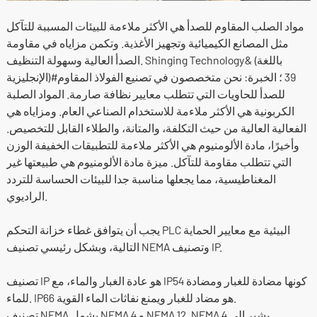
مواد الصلب المقاوم للصدأ هي الأكثر ملاءمة للبيئات المسببة للتآكل
مثل المصانع الكيميائية وتجهيز الأغذية. وتكمن مزاياه في مقاومة
الصدأ العالية وسهولة التنظيف. Shinging Technology& (باللغة
الإنجليزية)#39 ؛ الخبرة: نحن متخصصون في تصنيع الفولاذ المقاوم
للصدأ للحاويات التي تتطلب معايير نظافة صارمة. المواد الصلبة
الكربونية هي الأكثر ملاءمة للاستخدام الصناعي العام. ومزاياه هي
الفعالية العالية من حيث التكلفة، والمتانة، والطلاء القابل للتخصيص.
وأخيرًا، مادة الألومنيوم هي الأكثر ملاءمة للتطبيقات الخفيفة الوزن
التي تتطلب مقاومة للتآكل. ميزة مادة الألومنيوم هي طبيعتها غير
المغناطيسية، مما يجعلها مناسبة جدا للبيئات الحساسة للتردد
الراديوي.
يجب أن يتوافق غطاء خزانة التحكم PLC البيئية مع معايير الحماية
التالية، وبشكل رئيسي تصنيف NEMA وتصنيف IP.
تصنيف IP هو عادة الغبار والماء، مع IP54 كونها مضادة للغبار ومضادة
للماء. IP66 هو مضاد للغبار ويمنع نفاثات الماء القوية.
تصنيف NEMA يشمل NEMA 4 و NEMA 12. NEMA 4 يشير إلى