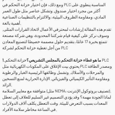
ومع ذلك، فإن اختيار خزانة التحكم في PLC المناسبة ينطوي على
أكثر من مجرد اختيار صندوق. وتشكل عناصر مثل طول العمر
المادي، ومقاومة الظروف البيئية، والالتزام بالتنظيمات الصناعية
أهمية بالغة.
تقدم هذه المقالة إرشادات لمحترفي الأعمال لاتخاذ القرارات المثلى.
وسوف نركز على كيفية قيام شركتنا المحدودة، وهي شركة مصنعة
تتمتع بخبرة 17 عامًا، بتقديم حلول مصممة خصيصًا لتصنيع المعادن
من أجل تغطية خزانة التحكم لشركة PLC
1. ما هو غطاء خزانة التحكم بالمجلس التشريعي؟
خزانة التحكم PLC
يحتوي بيت الإغلاق على المكونات الكهربائية مثل PLC ومصدر الطاقة
والمرحلات والأسلاك. وتشمل وظائفها الرئيسية الغبار والرطوبة
ومقاومة التأثير الكيميائي والفيزيائي. الإدارة الحرارية لمنع التسخين
الزائد.
متوافقة مع معايير السلامة (مثل NEMA، تصنيف بروتوكول الإنترنت).
لماذا الجودة مهمة؟ وقد يؤدي التصميم غير السليم للغلاف إلى تعطل
المعدات بسبب التعرض للبيئة. وقت التعطل يكلف آلاف الدولارات
في الساعة مخاطر سلامة الأفراد.