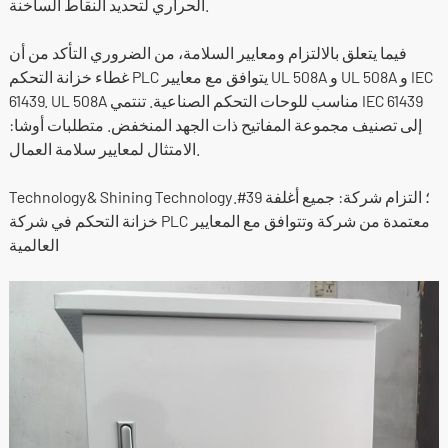
الحراري لتحديد النقاط الساخنة.
فيما يتعلق بالالتزام ومعايير السلامة، من الضروري التأكد من أن
غطاء خزانة التحكم PLC يتوافق مع معايير UL 508A و UL 508A و IEC
61439. UL 508A مناسب للوحات التحكم الصناعية. تنتمي IEC 61439
إلى تصنيف مجموعة المفاتيح ذات الجهد المنخفض. متطلبات أوشا:
الامتثال لمعايير سلامة العمال.
Technology& Shining Technology.#39 ؛ التزام شركة: جميع أغلفة
خزانة التحكم في شركة PLC معتمدة من شركة وتتوافق مع المعايير
العالمية