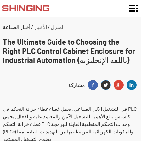
المنزل
تصنيفات
المنزل
/
الأخبار
/
أخبار الصناعة
التغليف
نوع
The Ultimate Guide to Choosing the
Right PLC Control Cabinet Enclosure for
التغليف
إضافة
Industrial Automation (باللغة الإنجليزية)
المواد
التخصيص
والدعم
التطبيق
مشاركة
بشأننا
الأخبار
في التشغيل الآلي الصناعي، يعمل غطاء غطاء خزانة التحكم في PLC
كأساس بالغ الأهمية للتشغيل الآمن والمعتمد عليه والفعال. يحمي
الاتصال
غطاء خزانة التحكم PLC وحدات التحكم المنطقية القابلة للبرمجة
(PLCs) والمكونات الكهربائية المرتبطة بها من التهديدات البيئية، مما
يضمن التشغيل المستمر.