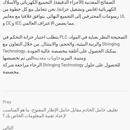
الصفائح المعدنية (الأجزاء الدقيقة). التجميع الكهربائي والأسلاك
الكهربائية (قابس وتشغيل خزانة). نحن نتعامل مع كل خطوة من
رسومات المحترفين إلى التجميع النهائي. يتوافق غلافنا مع معايير UL
و CE و IEC مما يضمن الاعتراف العالمي.
يتطلب اختيار خزانة التحكم في PLC الصحيحة النظر بعناية في المواد،
والرتبة البيئية، والحجم، والامتثال. من خلال التعاون مع Shinging
Technology، يمكنك الحصول على أغلفة مخصصة عالية الجودة
ومتينة. المزيد
حاويات معدنية
التي تم تخصيصها
الرجاء مراجعة شركة Shinging Technology للحصول على حلول
مخصصة.
Prev
تغليف حامل الخادم مقابل حامل الإطار المفتوح: ما هو المناسب
لإعداد تقنية المعلومات الخاص بك؟
التالي