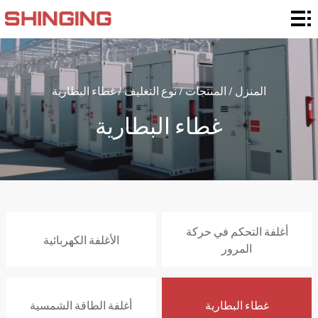
المنزل
تصنيفات
التغليف
نوع
المنزل
/
المنتجات
/
نوع التغليف
/
غطاء البطارية
التغليف
إضافة
غطاء البطارية
المواد
التخصيص
والدعم
التطبيق
بشأننا
أغلفة التحكم في حركة
الأغلفة الكهربائية
الأخبار
المرور
الاتصال
غطاء البطارية
أغلفة الطاقة الشمسية