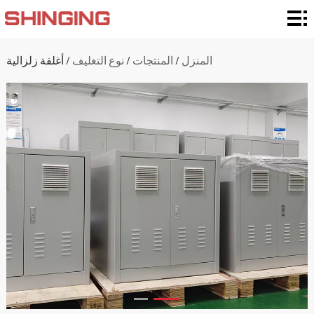
المنزل
تصنيفات
المنزل
/
المنتجات
/
نوع التغليف
/
أغلفة زلزالية
التغليف
نوع
التغليف
إضافة
المواد
التخصيص
والدعم
التطبيق
بشأننا
الأخبار
الاتصال