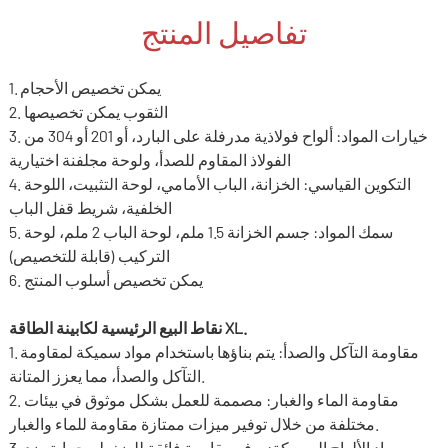
تفاصيل المنتج
1. يمكن تخصيص الأحجام
2. الثقوب يمكن تخصيصها
3. خيارات المواد: ألواح فولاذية مدرفلة على البارد، أو 201 أو 304 من
الفولاذ المقاوم للصدأ، ولوحة مجلفنة اختيارية
4. التكوين القياسي: الخزانة، الباب الأمامي، لوحة التثبيت، اللوحة
الخلفية، شريط قفل الباب
5. سمك المواد: جسم الخزانة 1.5 ملم، لوحة الباب 2 ملم، لوحة
التركيب (قابلة للتخصيص)
6. يمكن تخصيص أسلوب المنتج
نقاط البيع الرئيسية لكابينة الطاقة XL.
1. مقاومة التآكل والصدأ: يتم بناؤها باستخدام مواد سميكة لمقاومة
التآكل والصدأ، مما يعزز المتانة.
2. مقاومة الماء والغبار: مصممة للعمل بشكل موثوق في بيئات
مختلفة من خلال توفير ميزات ممتازة مقاومة للماء والغبار.
3. صب مواد الألواح السميكة: يوفر مقاومة فائقة للضغط وحماية ضد