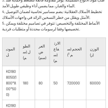
الماء والغبار، مما يضمن أداء وظيفي طويل الأمد.
4. تخطيط الأسلاك العقلانية: يضم مسامير نحاسية لضمان التوصيل
الأمثل ويقلل من خطر التسخين الزائد في واجهات الأسلاك.
5. الأنماط المختلفة والتخصيص: تتوفر في تصاميم مختلفة ويمكن
تخصيصها وفقا لرسومات محددة أو متطلبات فردية.
الارت
العر
الطو
الوزن
الحجم (س
فاع
المودي
ض
ل (س
(ز)
م ³)
(س
ل
(سم)
م)
م)
KD180
8050(1
800*8
180
80
50
720000
60000
00*50
0)
KD180