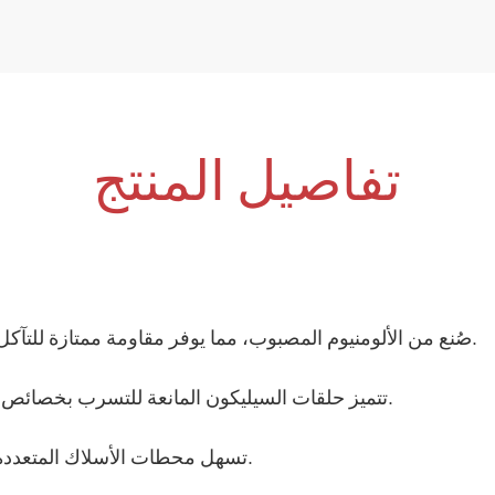
تفاصيل المنتج
-صُنع من الألومنيوم المصبوب، مما يوفر مقاومة ممتازة للتآكل وقوة ميكانيكية عالية، وضمان المتانة في البيئات القاسية.
· تتميز حلقات السيليكون المانعة للتسرب بخصائص مقاومة للماء والتآكل تتمتع بمرونة وفعالية مثلى للتسرب.
· تسهل محطات الأسلاك المتعددة داخل الصندوق تركيب الألواح القاعدية وقضبان التركيب.