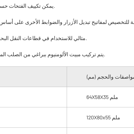
-يمكن تكييف الفتحات حسب احتياجات العميل، وتتوافق مع الوصلات المقاومة للماء.
--مثالي للاستخدام في قطاعات النقل البحري والصناعي والنقل بالسكك الحديدية وإمدادات الطاقة.
-يتم تركيب مبيت الألومنيوم ببراغي من الصلب المقاوم للصدأ الاحترافية، مما يضمن الاستقرار وطول العمر.
مواصفات والحجم (مم)
64X58X35 ملم
120X80x55 ملم